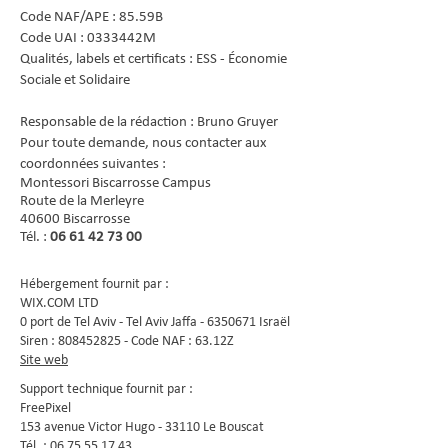
Code NAF/APE : 85.59B
Code UAI : 0333442M
Qualités, labels et certificats : ESS - Économie
Sociale et Solidaire
Responsable de la rédaction : Bruno Gruyer
Pour toute demande, nous contacter aux
coordonnées suivantes :
Montessori Biscarrosse Campus
Route de la Merleyre
40600 Biscarrosse
Tél. :
06 61 42 73 00
Hébergement fournit par :
WIX.COM LTD
0 port de Tel Aviv - Tel Aviv Jaffa - 6350671 Israël
Siren : 808452825 - Code NAF : 63.12Z
Site web
Support technique fournit par :
FreePixel
153 avenue Victor Hugo - 33110 Le Bouscat
Tél. : 06 75 55 17 43