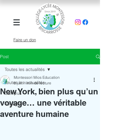
Faire un don
Post
Toutes les actualités
Montessori Mios Education
Toutes les actualités
8 juil.
1 min de lecture
New York, bien plus qu’un
Campus
voyage… une véritable
Voyages
aventure humaine